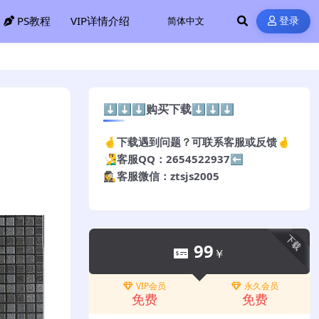
PS教程
VIP详情介绍
登录
⬇️⬇️⬇️购买下载⬇️⬇️⬇️
🤞下载遇到问题？可联系客服或反馈🤞
🧏‍♂️客服QQ：2654522937⬅️
🕵️‍♀️客服微信：ztsjs2005
下载
99
￥
VIP会员
永久会员
免费
免费