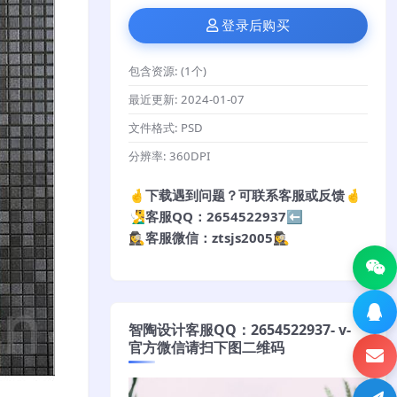
登录后购买
包含资源:
(1个)
最近更新:
2024-01-07
文件格式:
PSD
分辨率:
360DPI
🤞下载遇到问题？可联系客服或反馈🤞
🧏‍♂️客服QQ：2654522937⬅️
🕵️‍♀️客服微信：ztsjs2005🕵️‍♀️
智陶设计客服QQ：2654522937- v-
官方微信请扫下图二维码