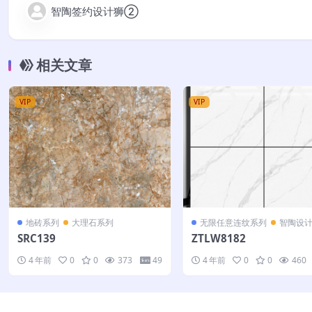
智陶签约设计狮②
相关文章
VIP
VIP
地砖系列
大理石系列
无限任意连纹系列
智陶设
SRC139
ZTLW8182
4 年前
0
0
373
49
4 年前
0
0
460