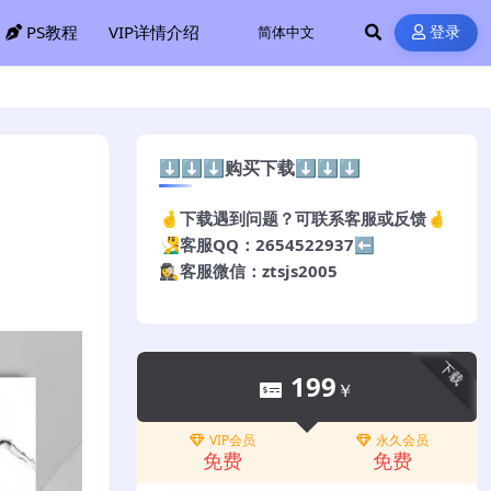
PS教程
VIP详情介绍
登录
⬇️⬇️⬇️购买下载⬇️⬇️⬇️
🤞下载遇到问题？可联系客服或反馈🤞
🧏‍♂️客服QQ：2654522937⬅️
🕵️‍♀️客服微信：ztsjs2005
下载
199
￥
VIP会员
永久会员
免费
免费