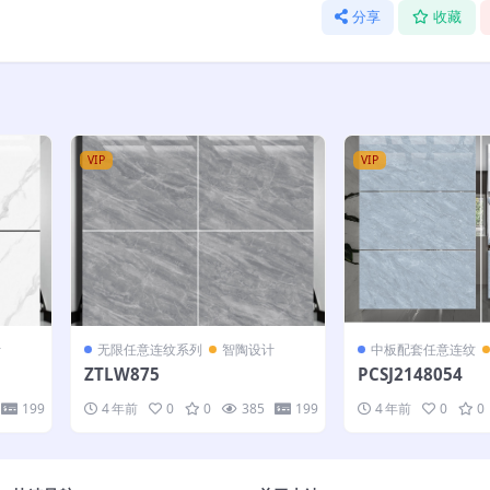
分享
收藏
VIP
VIP
计
无限任意连纹系列
智陶设计
中板配套任意连纹
ZTLW875
PCSJ2148054
199
4 年前
0
0
385
199
4 年前
0
0