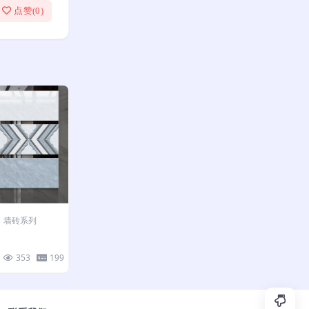
点赞(
0
)
墙砖系列
353
199