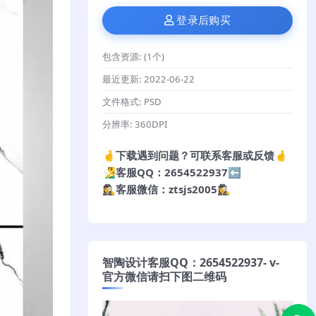
登录后购买
包含资源:
(1个)
最近更新:
2022-06-22
文件格式:
PSD
分辨率:
360DPI
🤞下载遇到问题？可联系客服或反馈🤞
🧏‍♂️客服QQ：2654522937⬅️
🕵️‍♀️客服微信：ztsjs2005🕵️‍♀️
智陶设计客服QQ：2654522937- v-
官方微信请扫下图二维码