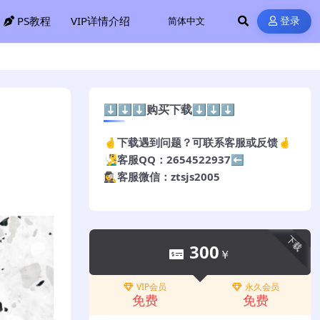
PS教程
VIP详情介绍
登录
⬇️⬇️⬇️购买下载⬇️⬇️⬇️
🤞下载遇到问题？可联系客服或反馈🤞
🧏‍♂️客服QQ：2654522937⬅️
🕵️‍♀️客服微信：ztsjs2005
下载
300
￥
VIP会员
永久会员
免费
免费