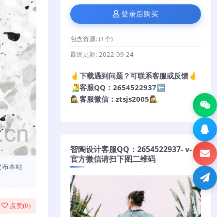
登录后购买
包含资源:
(1个)
最近更新:
2022-09-24
🤞下载遇到问题？可联系客服或反馈🤞
🧏‍♂️客服QQ：2654522937⬅️
🕵️‍♀️客服微信：ztsjs2005🕵️‍♀️
智陶设计客服QQ：2654522937- v-
官方微信请扫下图二维码
发布本站
点赞(
0
)