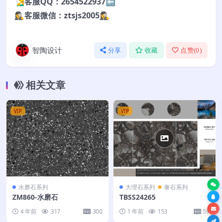
🧏‍♂️客服QQ：2654522937⬅️
🕵️‍♀️客服微信：ztsjs2005🕵️‍♀️
智陶设计
分享
收藏
点赞(
0
)
相关文章
VIP
VIP
水磨石系列
大理石系列
奢石系列
ZM860-水磨石
TBSS24265
4 年前
317
300
1 年前
153
59