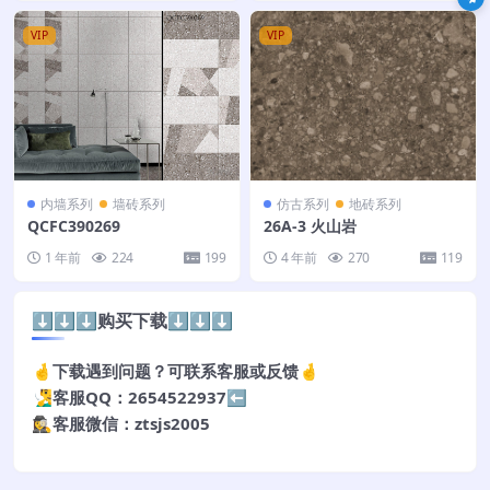
VIP
VIP
内墙系列
墙砖系列
仿古系列
地砖系列
QCFC390269
26A-3 火山岩
1 年前
224
199
4 年前
270
119
⬇️⬇️⬇️购买下载⬇️⬇️⬇️
🤞下载遇到问题？可联系客服或反馈🤞
🧏‍♂️客服QQ：2654522937⬅️
🕵️‍♀️客服微信：ztsjs2005