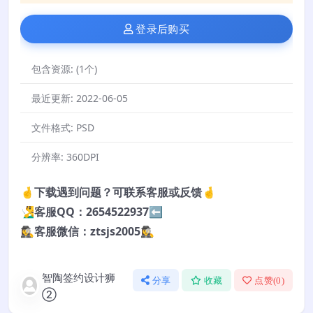
登录后购买
包含资源:
(1个)
最近更新:
2022-06-05
文件格式:
PSD
分辨率:
360DPI
🤞下载遇到问题？可联系客服或反馈🤞
🧏‍♂️客服QQ：2654522937⬅️
🕵️‍♀️客服微信：ztsjs2005🕵️‍♀️
智陶签约设计狮
分享
收藏
点赞(
0
)
②