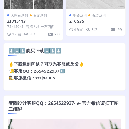
大理石系列
石纹系列
地砖系列
石纹系列
ZT715113
ZTCG35
75×150×4 高清大板 一石四面
4 年前
347
199
4 年前
387
500
⬇️⬇️⬇️购买下载⬇️⬇️⬇️
🤞下载遇到问题？可联系客服或反馈🤞
🧏‍♂️客服QQ：2654522937⬅️
🕵️‍♀️客服微信：ztsjs2005
智陶设计客服QQ：2654522937- v- 官方微信请扫下图
二维码