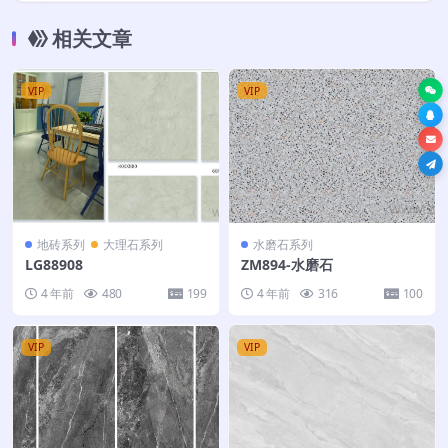
相关文章
VIP
VIP
地砖系列
大理石系列
水磨石系列
LG88908
ZM894-水磨石
4 年前
480
199
4 年前
316
100
VIP
VIP