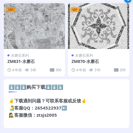
VIP
VIP
水磨石系列
水磨石系列
ZM831-水磨石
ZM870-水磨石
4 年前
345
300
4 年前
316
299
⬇️⬇️⬇️购买下载⬇️⬇️⬇️
🤞下载遇到问题？可联系客服或反馈🤞
🧏‍♂️客服QQ：2654522937⬅️
🕵️‍♀️客服微信：ztsjs2005