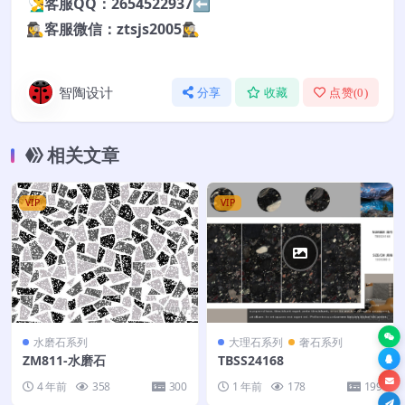
🧏‍♂️客服QQ：2654522937⬅️
🕵️‍♀️客服微信：ztsjs2005🕵️‍♀️
智陶设计
分享
收藏
点赞(
0
)
相关文章
VIP
VIP
水磨石系列
大理石系列
奢石系列
ZM811-水磨石
TBSS24168
4 年前
358
300
1 年前
178
199