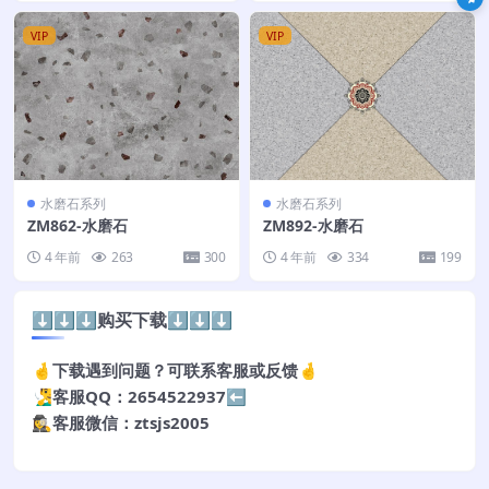
VIP
VIP
水磨石系列
水磨石系列
ZM862-水磨石
ZM892-水磨石
4 年前
263
300
4 年前
334
199
⬇️⬇️⬇️购买下载⬇️⬇️⬇️
🤞下载遇到问题？可联系客服或反馈🤞
🧏‍♂️客服QQ：2654522937⬅️
🕵️‍♀️客服微信：ztsjs2005