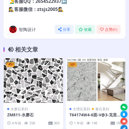
🧏‍♂️客服QQ：2654522937⬅️
🕵️‍♀️客服微信：ztsjs2005🕵️‍♀️
智陶设计
分享
收藏
点赞(
0
)
相关文章
VIP
VIP
水磨石系列
大理石系列
奢石系列
ZM811-水磨石
T64174W4-6面-V@3-克里特
灰-原石-连纹
4 年前
358
300
1 年前
198
199