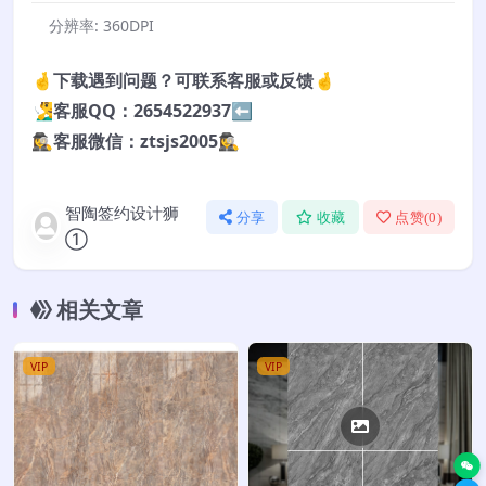
分辨率:
360DPI
🤞下载遇到问题？可联系客服或反馈🤞
🧏‍♂️客服QQ：2654522937⬅️
🕵️‍♀️客服微信：ztsjs2005🕵️‍♀️
智陶签约设计狮
分享
收藏
点赞(
0
)
①
相关文章
VIP
VIP