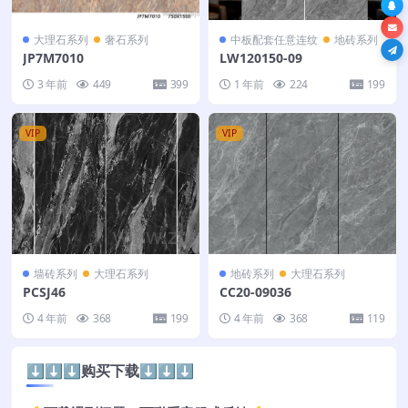
大理石系列
奢石系列
中板配套任意连纹
地砖系列
JP7M7010
LW120150-09
3 年前
449
399
1 年前
224
199
VIP
VIP
墙砖系列
大理石系列
地砖系列
大理石系列
PCSJ46
CC20-09036
4 年前
368
199
4 年前
368
119
⬇️⬇️⬇️购买下载⬇️⬇️⬇️