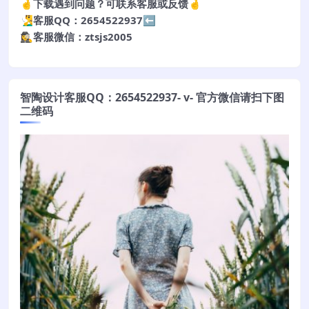
🤞下载遇到问题？可联系客服或反馈🤞
🧏‍♂️客服QQ：2654522937⬅️
🕵️‍♀️客服微信：ztsjs2005
智陶设计客服QQ：2654522937- v- 官方微信请扫下图
二维码