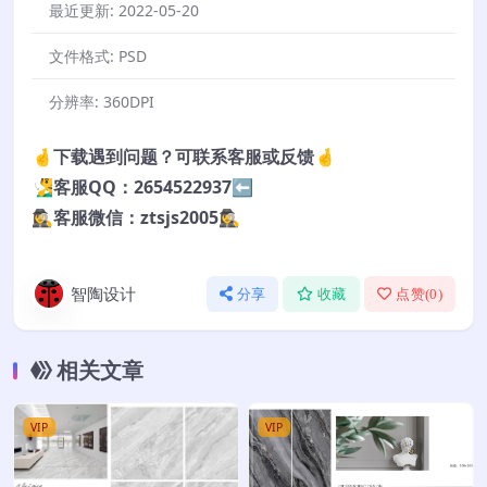
最近更新:
2022-05-20
文件格式:
PSD
分辨率:
360DPI
🤞下载遇到问题？可联系客服或反馈🤞
🧏‍♂️客服QQ：2654522937⬅️
🕵️‍♀️客服微信：ztsjs2005🕵️‍♀️
智陶设计
分享
收藏
点赞(
0
)
相关文章
VIP
VIP