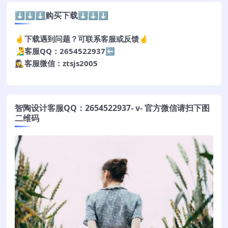
⬇️⬇️⬇️购买下载⬇️⬇️⬇️
🤞下载遇到问题？可联系客服或反馈🤞
🧏‍♂️客服QQ：2654522937⬅️
🕵️‍♀️客服微信：ztsjs2005
智陶设计客服QQ：2654522937- v- 官方微信请扫下图
二维码