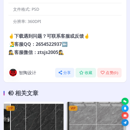
文件格式:
PSD
分辨率:
360DPI
🤞下载遇到问题？可联系客服或反馈🤞
🧏‍♂️客服QQ：2654522937⬅️
🕵️‍♀️客服微信：ztsjs2005🕵️‍♀️
智陶设计
分享
收藏
点赞(
0
)
相关文章
VIP
VIP