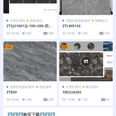
大理石系列
岩板系列
无限任意连纹系列
智陶设计
ZTSJ216012J-100×200-四个
ZTLW8143
面
4 年前
405
399
4 年前
359
199
VIP
VIP
无限任意连纹系列
连纹系列
大理石系列
奢石系列
ZT850
TBSS24265
4 年前
264
299
1 年前
153
59
⬇️⬇️⬇️购买下载⬇️⬇️⬇️