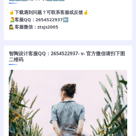
🤞下载遇到问题？可联系客服或反馈🤞
🧏‍♂️客服QQ：2654522937⬅️
🕵️‍♀️客服微信：ztsjs2005
智陶设计客服QQ：2654522937- v- 官方微信请扫下图
二维码