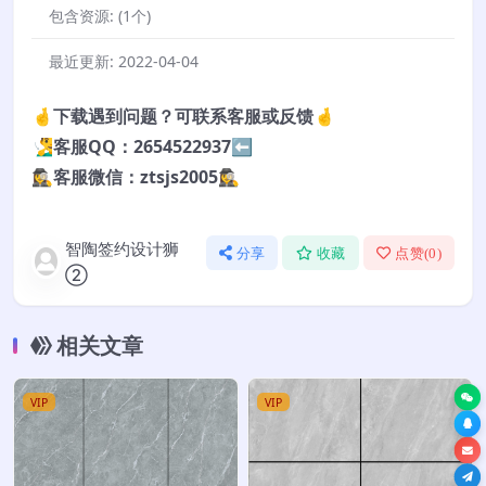
包含资源:
(1个)
最近更新:
2022-04-04
🤞下载遇到问题？可联系客服或反馈🤞
🧏‍♂️客服QQ：2654522937⬅️
🕵️‍♀️客服微信：ztsjs2005🕵️‍♀️
智陶签约设计狮
分享
收藏
点赞(
0
)
②
相关文章
VIP
VIP