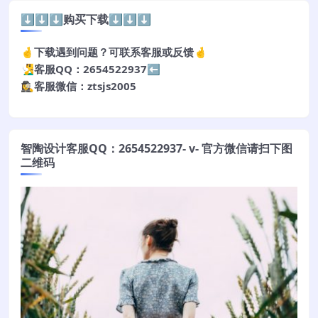
⬇️⬇️⬇️购买下载⬇️⬇️⬇️
🤞下载遇到问题？可联系客服或反馈🤞
🧏‍♂️客服QQ：2654522937⬅️
🕵️‍♀️客服微信：ztsjs2005
智陶设计客服QQ：2654522937- v- 官方微信请扫下图
二维码