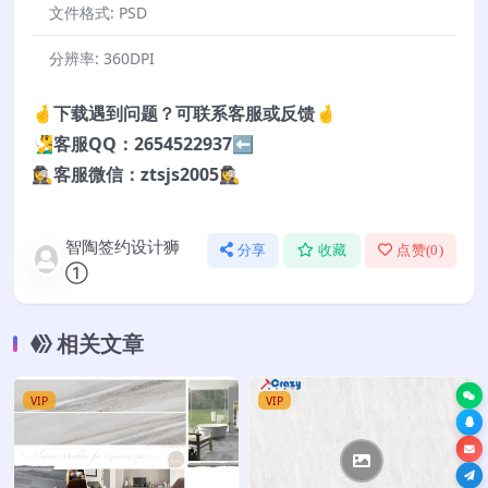
文件格式:
PSD
分辨率:
360DPI
🤞下载遇到问题？可联系客服或反馈🤞
🧏‍♂️客服QQ：2654522937⬅️
🕵️‍♀️客服微信：ztsjs2005🕵️‍♀️
智陶签约设计狮
分享
收藏
点赞(
0
)
①
相关文章
VIP
VIP