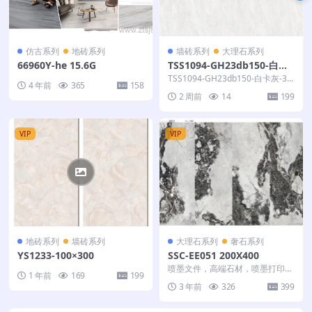
仿古系列
地砖系列
墙砖系列
大理石系列
66960Y-he 15.6G
TSS1094-GH23db150-白卡
灰-320X260
TSS1094-GH23db150-白卡灰-32
4 年前
365
158
0X260-多
2 周前
14
199
VIP
VIP
地砖系列
墙砖系列
大理石系列
奢石系列
YS1233-100×300
SSC-EE051 200X400
喷墨文件，高端石材，喷墨打印文
1 年前
169
199
件，奢石精品，瓷砖，玻璃，木
3 年前
326
399
板，马赛克，背景墙，大...