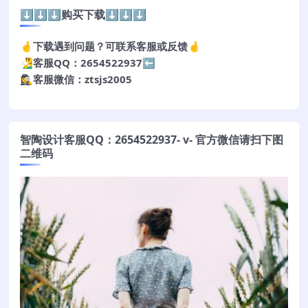
⬇️⬇️⬇️购买下载⬇️⬇️⬇️
🤞下载遇到问题？可联系客服或反馈🤞
🧏‍♂️客服QQ：2654522937⬅️
🕵️‍♀️客服微信：ztsjs2005
智陶设计客服QQ：2654522937- v- 官方微信请扫下图
二维码