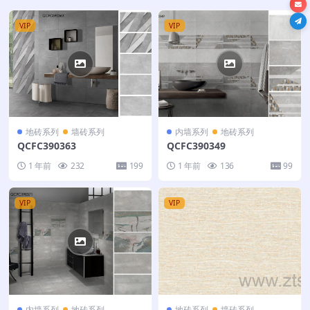
VIP
VIP
地砖系列
墙砖系列
内墙系列
地砖系列
QCFC390363
QCFC390349
1 年前
232
199
1 年前
136
99
VIP
VIP
内墙系列
地砖系列
地砖系列
墙砖系列