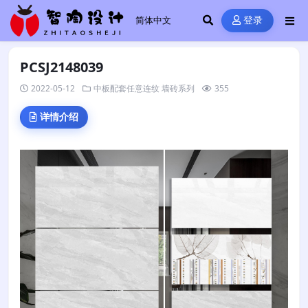
登录
PCSJ2148039
2022-05-12
中板配套任意连纹
墙砖系列
355
详情介绍