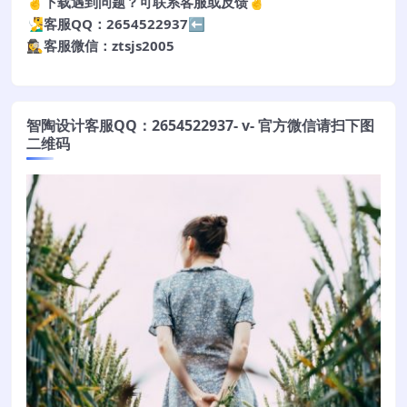
🤞下载遇到问题？可联系客服或反馈🤞
🧏‍♂️客服QQ：2654522937⬅️
🕵️‍♀️客服微信：ztsjs2005
智陶设计客服QQ：2654522937- v- 官方微信请扫下图
二维码