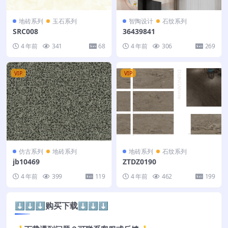
地砖系列
玉石系列
智陶设计
石纹系列
SRC008
36439841
4 年前
341
68
4 年前
306
269
VIP
VIP
仿古系列
地砖系列
地砖系列
石纹系列
jb10469
ZTDZ0190
4 年前
399
119
4 年前
462
199
⬇️⬇️⬇️购买下载⬇️⬇️⬇️