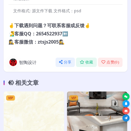
文件格式:
源文件下载 文件格式：psd
🤞下载遇到问题？可联系客服或反馈🤞
🧏‍♂️客服QQ：2654522937⬅️
🕵️‍♀️客服微信：ztsjs2005🕵️‍♀️
智陶设计
分享
收藏
点赞(
0
)
相关文章
VIP
VIP