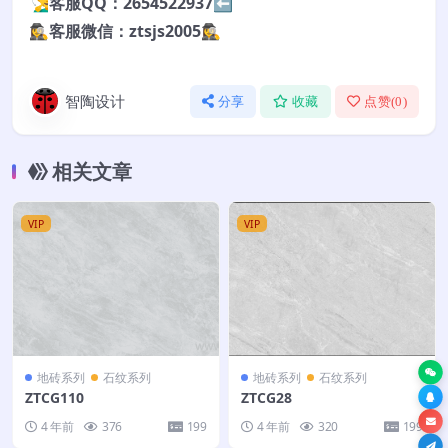
🧏‍♂️客服QQ：2654522937⬅️
🕵️‍♀️客服微信：ztsjs2005🕵️‍♀️
智陶设计
分享
收藏
点赞(
0
)
相关文章
VIP
VIP
地砖系列
石纹系列
地砖系列
石纹系列
ZTCG110
ZTCG28
4 年前
376
199
4 年前
320
199