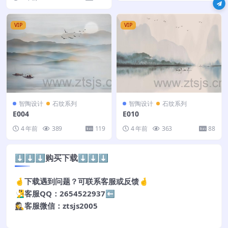
VIP
VIP
智陶设计
石纹系列
智陶设计
石纹系列
E004
E010
4 年前
389
119
4 年前
363
88
⬇️⬇️⬇️购买下载⬇️⬇️⬇️
🤞下载遇到问题？可联系客服或反馈🤞
🧏‍♂️客服QQ：2654522937⬅️
🕵️‍♀️客服微信：ztsjs2005