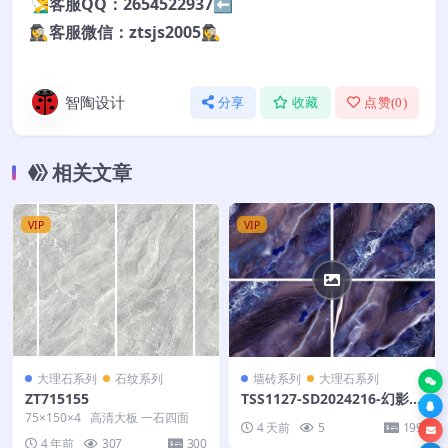
🧏‍♂️客服QQ：2654522937⬅️
🕵️‍♀️客服微信：ztsjs2005🕵️‍♀️
智陶设计
分享
收藏
点赞(
0
)
相关文章
VIP
VIP
大理石系列
石纹系列
墙砖系列
大理石系列
ZT715155
TSS1127-SD2024216-幻影
紫-200X400-不联纹
75×150×4 高清大板 一石四面
4 天前
5
199
4 年前
307
300