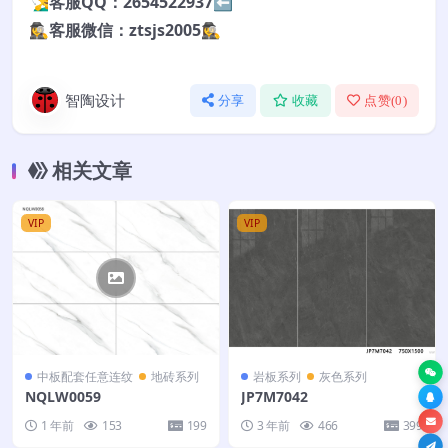
🧏‍♂️客服QQ：2654522937⬅️
🕵️‍♀️客服微信：ztsjs2005🕵️‍♀️
智陶设计
分享
收藏
点赞(
0
)
相关文章
VIP
VIP
中板配套任意连纹
地砖系列
岩板系列
灰色系列
NQLW0059
JP7M7042
1 年前
153
199
3 年前
466
399