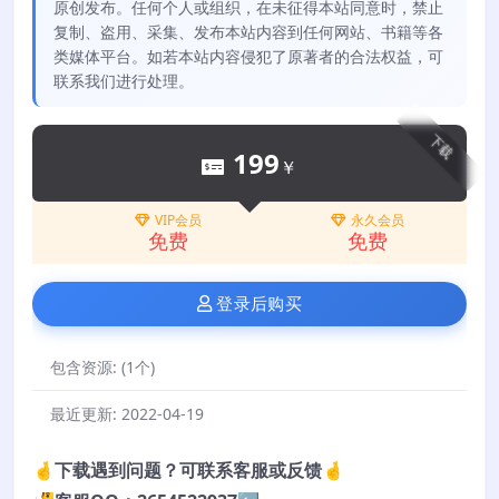
原创发布。任何个人或组织，在未征得本站同意时，禁止
复制、盗用、采集、发布本站内容到任何网站、书籍等各
类媒体平台。如若本站内容侵犯了原著者的合法权益，可
联系我们进行处理。
下载
199
￥
VIP会员
永久会员
免费
免费
登录后购买
包含资源:
(1个)
最近更新:
2022-04-19
🤞下载遇到问题？可联系客服或反馈🤞