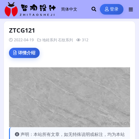
登录
ZTCG121
2022-04-19
地砖系列
石纹系列
312
详情介绍
声明：本站所有文章，如无特殊说明或标注，均为本站