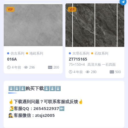
VIP
VIP
仿古系列
地砖系列
大理石系列
石纹系列
016A
ZT715165
75×150×4 高清大板 一石四面
4 年前
296
200
4 年前
280
500
⬇️⬇️⬇️购买下载⬇️⬇️⬇️
🤞下载遇到问题？可联系客服或反馈🤞
🧏‍♂️客服QQ：2654522937⬅️
🕵️‍♀️客服微信：ztsjs2005