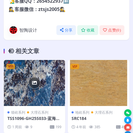
🧏‍♂️客服QQ：2654522937⬅️
🕵️‍♀️客服微信：ztsjs2005🕵️‍♀️
智陶设计
分享
收藏
点赞(
0
)
相关文章
VIP
VIP
墙砖系列
大理石系列
地砖系列
大理石系列
TSS1096-GH25S033-蓝海世
SRC184
界-320X260
1 周前
9
199
4 年前
385
49