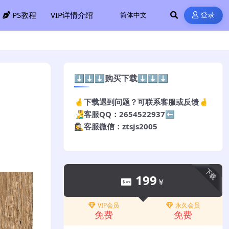
PS教程
VIP详情介绍
登录
⬇️⬇️⬇️购买下载⬇️⬇️⬇️
🤞下载遇到问题？可联系客服或反馈🤞
🧏‍♂️客服QQ：2654522937⬅️
🕵️‍♀️客服微信：ztsjs2005
下载
199
￥
VIP会员
永久会员
免费
免费