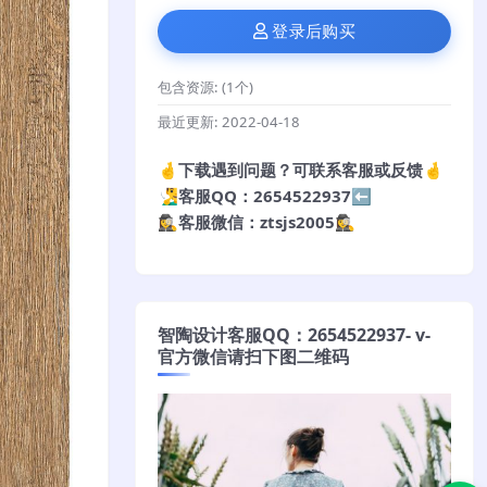
登录后购买
包含资源:
(1个)
最近更新:
2022-04-18
🤞下载遇到问题？可联系客服或反馈🤞
🧏‍♂️客服QQ：2654522937⬅️
🕵️‍♀️客服微信：ztsjs2005🕵️‍♀️
智陶设计客服QQ：2654522937- v-
官方微信请扫下图二维码