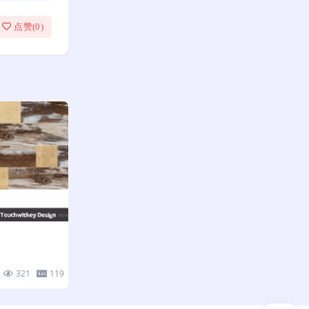
点赞(
0
)
321
119