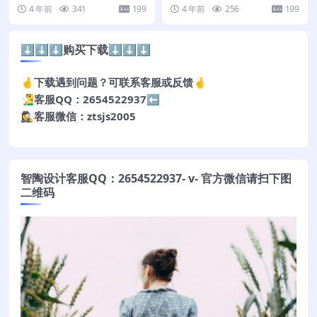
4 年前
341
199
4 年前
256
199
⬇️⬇️⬇️购买下载⬇️⬇️⬇️
🤞下载遇到问题？可联系客服或反馈🤞
🧏‍♂️客服QQ：2654522937⬅️
🕵️‍♀️客服微信：ztsjs2005
智陶设计客服QQ：2654522937- v- 官方微信请扫下图
二维码