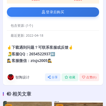
登录后购买
包含资源:
(1个)
最近更新:
2022-04-18
🤞下载遇到问题？可联系客服或反馈🤞
🧏‍♂️客服QQ：2654522937⬅️
🕵️‍♀️客服微信：ztsjs2005🕵️‍♀️
智陶设计
分享
收藏
点赞(
0
)
相关文章