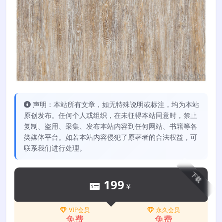
声明：本站所有文章，如无特殊说明或标注，均为本站
原创发布。任何个人或组织，在未征得本站同意时，禁止
复制、盗用、采集、发布本站内容到任何网站、书籍等各
类媒体平台。如若本站内容侵犯了原著者的合法权益，可
联系我们进行处理。
下载
199
￥
VIP会员
永久会员
免费
免费