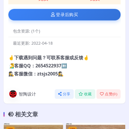
登录后购买
包含资源:
(1个)
最近更新:
2022-04-18
🤞下载遇到问题？可联系客服或反馈🤞
🧏‍♂️客服QQ：2654522937⬅️
🕵️‍♀️客服微信：ztsjs2005🕵️‍♀️
智陶设计
分享
收藏
点赞(
0
)
相关文章