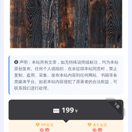
声明：本站所有文章，如无特殊说明或标注，均为本站
原创发布。任何个人或组织，在未征得本站同意时，禁止
复制、盗用、采集、发布本站内容到任何网站、书籍等各
类媒体平台。如若本站内容侵犯了原著者的合法权益，可
联系我们进行处理。
下载
199
￥
VIP会员
永久会员
免费
免费