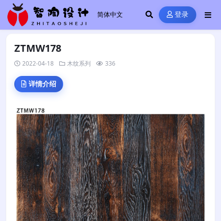
登录
ZTMW178
2022-04-18
木纹系列
336
详情介绍