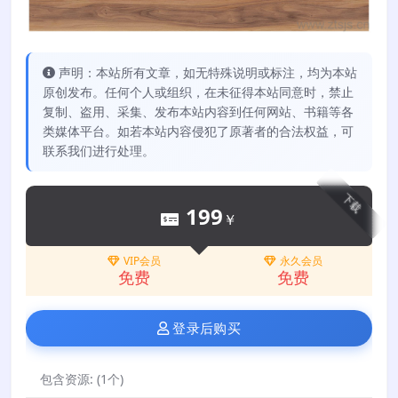
声明：本站所有文章，如无特殊说明或标注，均为本站
原创发布。任何个人或组织，在未征得本站同意时，禁止
复制、盗用、采集、发布本站内容到任何网站、书籍等各
类媒体平台。如若本站内容侵犯了原著者的合法权益，可
联系我们进行处理。
下载
199
￥
VIP会员
永久会员
免费
免费
登录后购买
包含资源:
(1个)