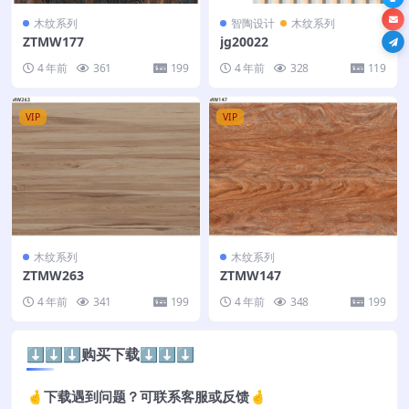
木纹系列
智陶设计
木纹系列
ZTMW177
jg20022
4 年前
361
199
4 年前
328
119
VIP
VIP
木纹系列
木纹系列
ZTMW263
ZTMW147
4 年前
341
199
4 年前
348
199
⬇️⬇️⬇️购买下载⬇️⬇️⬇️
🤞下载遇到问题？可联系客服或反馈🤞