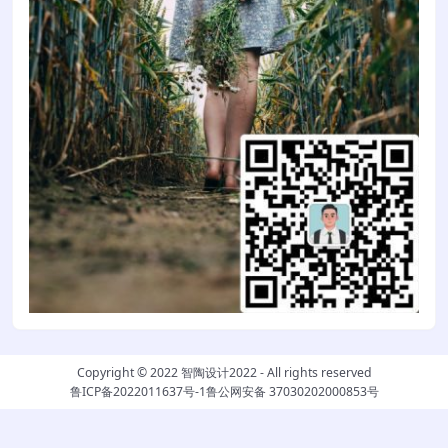
Copyright © 2022
智陶设计2022
- All rights reserved
鲁ICP备2022011637号-1
鲁公网安备 37030202000853号