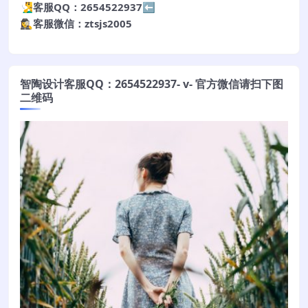
🧏‍♂️客服QQ：2654522937⬅️
🕵️‍♀️客服微信：ztsjs2005
智陶设计客服QQ：2654522937- v- 官方微信请扫下图
二维码