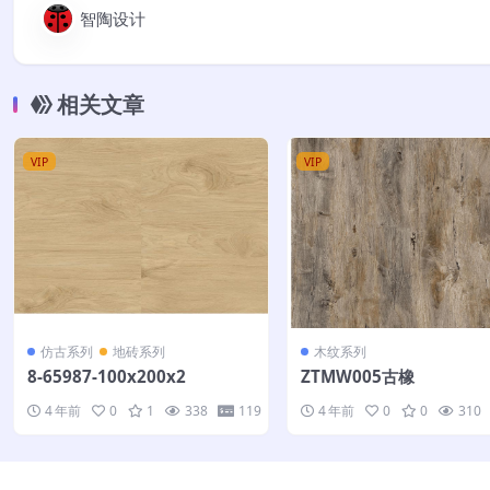
智陶设计
相关文章
VIP
VIP
仿古系列
地砖系列
木纹系列
8-65987-100x200x2
ZTMW005古橡
4 年前
0
1
338
119
4 年前
0
0
310