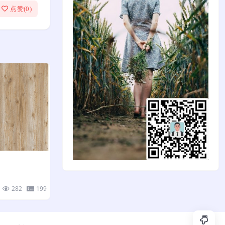
点赞(
0
)
282
199