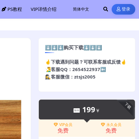
PS教程
VIP详情介绍
登录
⬇️⬇️⬇️购买下载⬇️⬇️⬇️
🤞下载遇到问题？可联系客服或反馈🤞
🧏‍♂️客服QQ：2654522937⬅️
🕵️‍♀️客服微信：ztsjs2005
下载
199
￥
VIP会员
永久会员
免费
免费