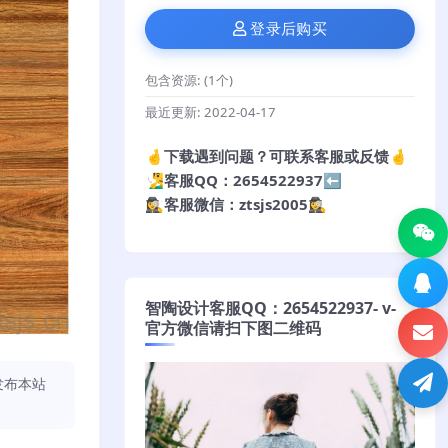
登录后购买
包含资源:
(1个)
最近更新:
2022-04-17
🤞下载遇到问题？可联系客服或反馈🤞
🧏‍♂️客服QQ：2654522937⬅️
🕵️‍♀️客服微信：ztsjs2005🕵️‍♀️
智陶设计客服QQ：2654522937- v-
官方微信请扫下图二维码
发布本站