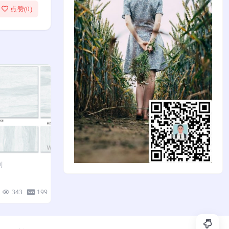
点赞(
0
)
列
343
199