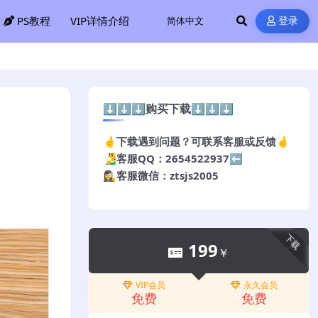
PS教程
VIP详情介绍
登录
⬇️⬇️⬇️购买下载⬇️⬇️⬇️
🤞下载遇到问题？可联系客服或反馈🤞
🧏‍♂️客服QQ：2654522937⬅️
🕵️‍♀️客服微信：ztsjs2005
下载
199
￥
VIP会员
永久会员
免费
免费