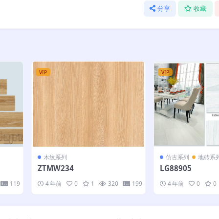
分享
收藏
VIP
VIP
木纹系列
仿古系列
地砖系
ZTMW234
LG88905
119
4 年前
0
1
320
199
4 年前
0
0