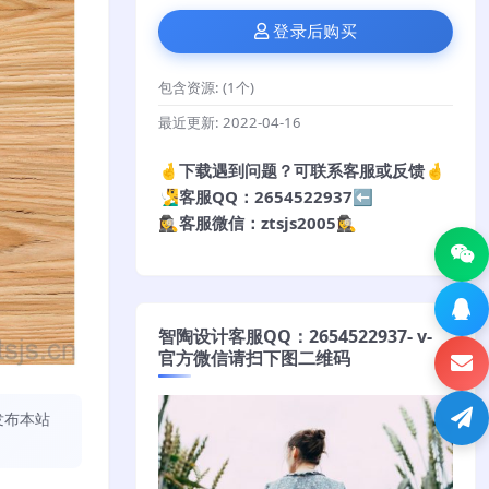
登录后购买
包含资源:
(1个)
最近更新:
2022-04-16
🤞下载遇到问题？可联系客服或反馈🤞
🧏‍♂️客服QQ：2654522937⬅️
🕵️‍♀️客服微信：ztsjs2005🕵️‍♀️
智陶设计客服QQ：2654522937- v-
官方微信请扫下图二维码
发布本站