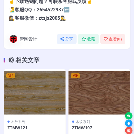
🤞下载遇到问题？可联系客服或反馈🤞
🧏‍♂️客服QQ：2654522937⬅️
🕵️‍♀️客服微信：ztsjs2005🕵️‍♀️
智陶设计
分享
收藏
点赞(
0
)
相关文章
VIP
VIP
木纹系列
木纹系列
ZTMW121
ZTMW107