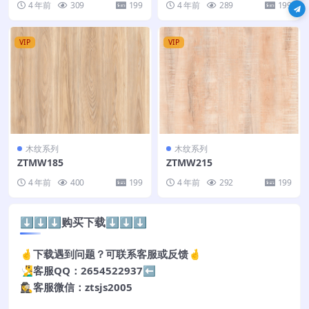
4 年前
309
199
4 年前
289
199
VIP
VIP
木纹系列
木纹系列
ZTMW185
ZTMW215
4 年前
400
199
4 年前
292
199
⬇️⬇️⬇️购买下载⬇️⬇️⬇️
🤞下载遇到问题？可联系客服或反馈🤞
🧏‍♂️客服QQ：2654522937⬅️
🕵️‍♀️客服微信：ztsjs2005