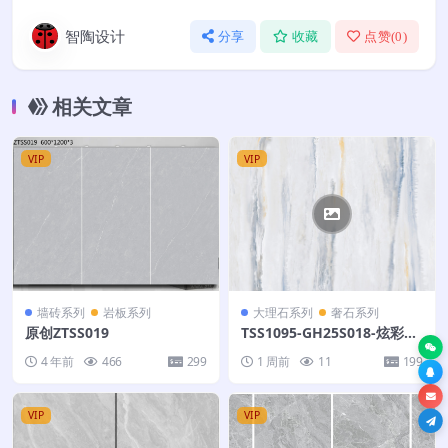
智陶设计
分享
收藏
点赞(
0
)
相关文章
VIP
VIP
墙砖系列
岩板系列
大理石系列
奢石系列
原创ZTSS019
TSS1095-GH25S018-炫彩海
洋-270X360
4 年前
466
299
1 周前
11
199
VIP
VIP