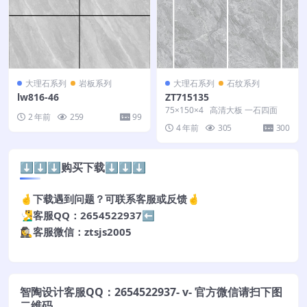
大理石系列
岩板系列
大理石系列
石纹系列
lw816-46
ZT715135
75×150×4 高清大板 一石四面
2 年前
259
99
4 年前
305
300
⬇️⬇️⬇️购买下载⬇️⬇️⬇️
🤞下载遇到问题？可联系客服或反馈🤞
🧏‍♂️客服QQ：2654522937⬅️
🕵️‍♀️客服微信：ztsjs2005
智陶设计客服QQ：2654522937- v- 官方微信请扫下图
二维码