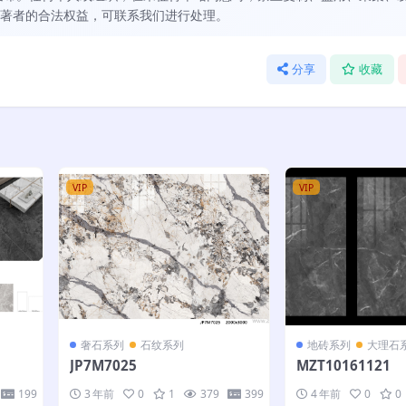
著者的合法权益，可联系我们进行处理。
分享
收藏
VIP
VIP
奢石系列
石纹系列
地砖系列
大理石
JP7M7025
MZT10161121
199
3 年前
0
1
379
399
4 年前
0
0