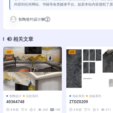
内容到任何网站、书籍等各类媒体平台。如若本站内容侵犯了原
智陶签约设计狮②
相关文章
VIP
VIP
智陶设计
石纹系列
地砖系列
岩板系列
40364748
ZTDZ0209
4 年前
0
0
260
188
4 年前
0
0
411