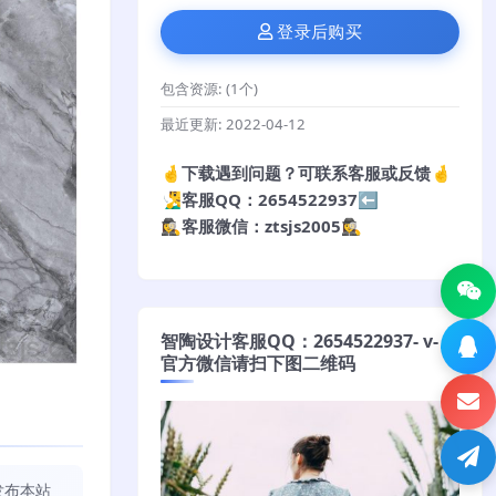
登录后购买
包含资源:
(1个)
最近更新:
2022-04-12
🤞下载遇到问题？可联系客服或反馈🤞
🧏‍♂️客服QQ：2654522937⬅️
🕵️‍♀️客服微信：ztsjs2005🕵️‍♀️
智陶设计客服QQ：2654522937- v-
官方微信请扫下图二维码
发布本站