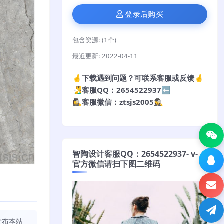
登录后购买
包含资源:
(1个)
最近更新:
2022-04-11
🤞下载遇到问题？可联系客服或反馈🤞
🧏‍♂️客服QQ：2654522937⬅️
🕵️‍♀️客服微信：ztsjs2005🕵️‍♀️
智陶设计客服QQ：2654522937- v-
官方微信请扫下图二维码
发布本站