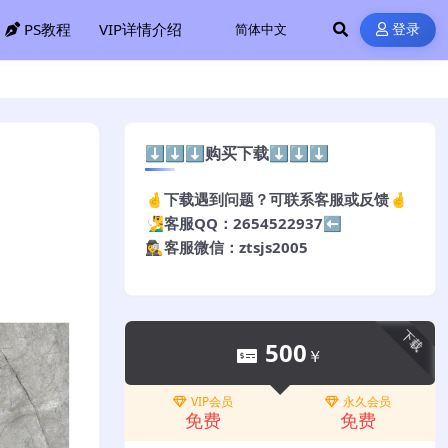
PS教程
VIP详情介绍
登录
⬇️⬇️⬇️购买下载⬇️⬇️⬇️
🤞下载遇到问题？可联系客服或反馈🤞
🧏‍♂️客服QQ：2654522937⬅️
🕵️‍♀️客服微信：ztsjs2005
下载
500
￥
VIP会员
永久会员
免费
免费