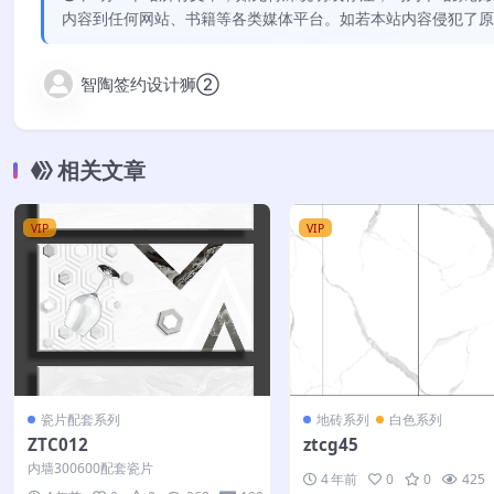
内容到任何网站、书籍等各类媒体平台。如若本站内容侵犯了原
智陶签约设计狮②
相关文章
VIP
VIP
瓷片配套系列
地砖系列
白色系列
ZTC012
ztcg45
内墙300600配套瓷片
4 年前
0
0
425