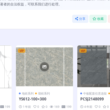
著者的合法权益，可联系我们进行处理。
分享
收藏
VIP
VIP
地砖系列
墙砖系列
中板配套任意连纹
YS612-100×300
PCSJ2148099
199
1 年前
0
0
169
199
4 年前
0
0