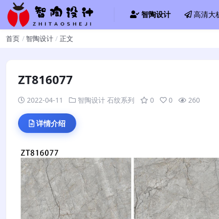
智陶设计
高清大
首页
智陶设计
正文
ZT816077
2022-04-11
智陶设计
石纹系列
0
0
260
详情介绍