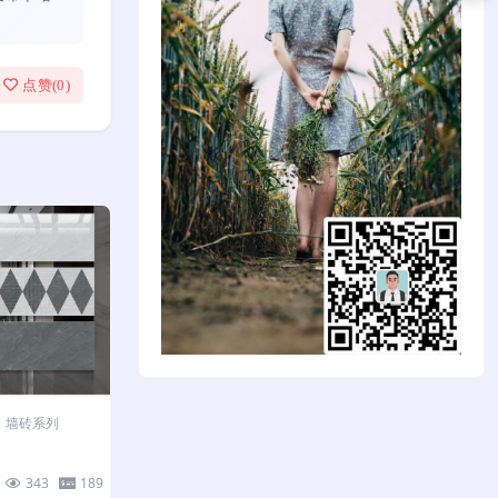
点赞(
0
)
墙砖系列
343
189