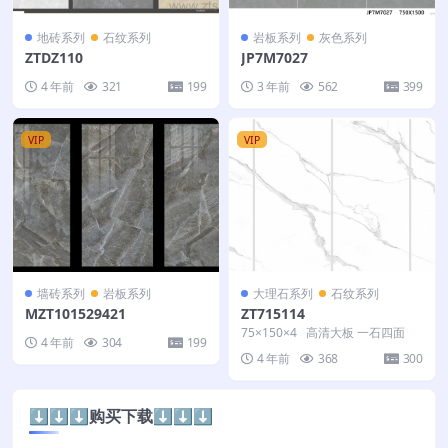
地砖系列
石纹系列
岩板系列
灰色系列
ZTDZ110
JP7M7027
4 年前
321
199
3 年前
562
399
VIP
VIP
墙砖系列
岩板系列
大理石系列
石纹系列
MZT101529421
ZT715114
75×150×4 高清大板 一石四面
4 年前
304
199
4 年前
368
300
⬇️⬇️⬇️购买下载⬇️⬇️⬇️