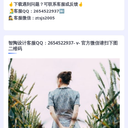
🤞下载遇到问题？可联系客服或反馈🤞
🧏‍♂️客服QQ：2654522937⬅️
🕵️‍♀️客服微信：ztsjs2005
智陶设计客服QQ：2654522937- v- 官方微信请扫下图
二维码