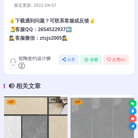
最近更新:
2022-04-07
🤞下载遇到问题？可联系客服或反馈🤞
🧏‍♂️客服QQ：2654522937⬅️
🕵️‍♀️客服微信：ztsjs2005🕵️‍♀️
智陶签约设计狮
分享
收藏
点赞(
0
)
②
相关文章
VIP
VIP