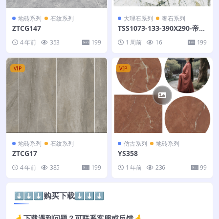
地砖系列
石纹系列
大理石系列
奢石系列
ZTCG147
TSS1073-133-390X290-帝王
绿翡翠
4 年前
353
199
1 周前
16
199
VIP
VIP
地砖系列
石纹系列
仿古系列
地砖系列
ZTCG17
YS358
4 年前
385
199
1 年前
236
99
⬇️⬇️⬇️购买下载⬇️⬇️⬇️
🤞下载遇到问题？可联系客服或反馈🤞