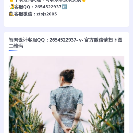
🧏‍♂️客服QQ：2654522937⬅️
🕵️‍♀️客服微信：ztsjs2005
智陶设计客服QQ：2654522937- v- 官方微信请扫下图
二维码