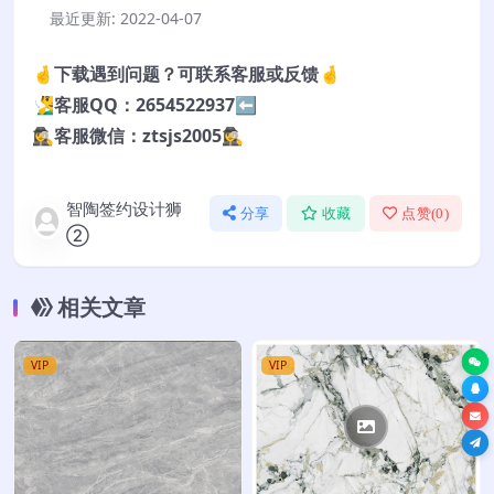
最近更新:
2022-04-07
🤞下载遇到问题？可联系客服或反馈🤞
🧏‍♂️客服QQ：2654522937⬅️
🕵️‍♀️客服微信：ztsjs2005🕵️‍♀️
智陶签约设计狮
分享
收藏
点赞(
0
)
②
相关文章
VIP
VIP