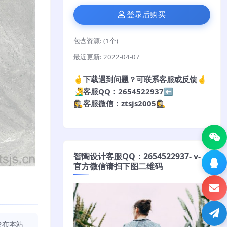
登录后购买
包含资源:
(1个)
最近更新:
2022-04-07
🤞下载遇到问题？可联系客服或反馈🤞
🧏‍♂️客服QQ：2654522937⬅️
🕵️‍♀️客服微信：ztsjs2005🕵️‍♀️
智陶设计客服QQ：2654522937- v-
官方微信请扫下图二维码
发布本站