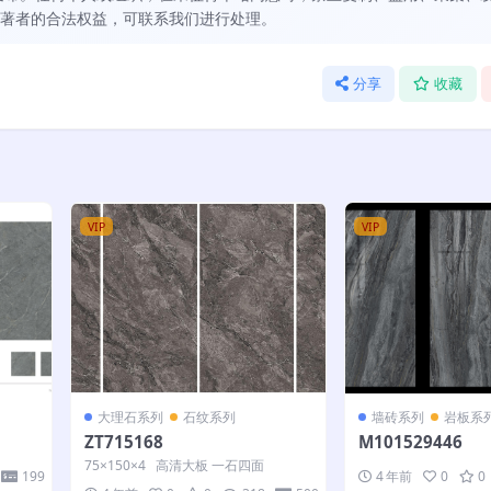
著者的合法权益，可联系我们进行处理。
分享
收藏
VIP
VIP
大理石系列
石纹系列
墙砖系列
岩板系
ZT715168
M101529446
75×150×4 高清大板 一石四面
199
4 年前
0
0