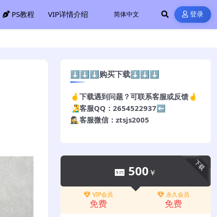
PS教程
VIP详情介绍
登录
⬇️⬇️⬇️购买下载⬇️⬇️⬇️
🤞下载遇到问题？可联系客服或反馈🤞
🧏‍♂️客服QQ：2654522937⬅️
🕵️‍♀️客服微信：ztsjs2005
下载
500
￥
VIP会员
永久会员
免费
免费