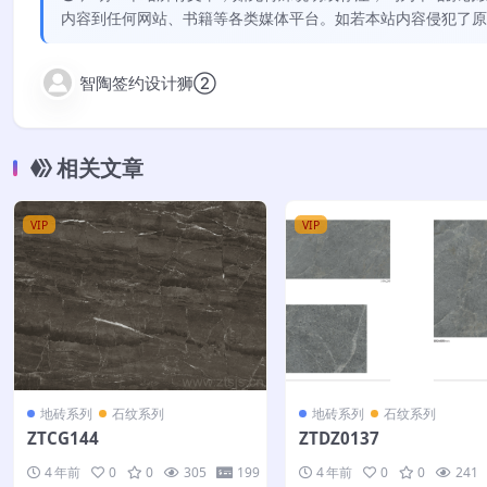
内容到任何网站、书籍等各类媒体平台。如若本站内容侵犯了原
智陶签约设计狮②
相关文章
VIP
VIP
地砖系列
石纹系列
地砖系列
石纹系列
ZTCG144
ZTDZ0137
4 年前
0
0
305
199
4 年前
0
0
241