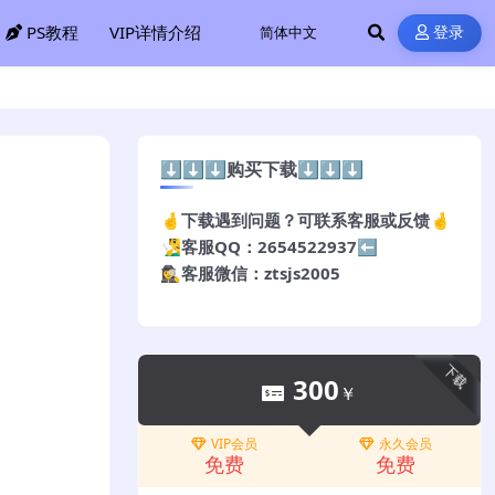
PS教程
VIP详情介绍
登录
⬇️⬇️⬇️购买下载⬇️⬇️⬇️
🤞下载遇到问题？可联系客服或反馈🤞
🧏‍♂️客服QQ：2654522937⬅️
🕵️‍♀️客服微信：ztsjs2005
下载
300
￥
VIP会员
永久会员
免费
免费