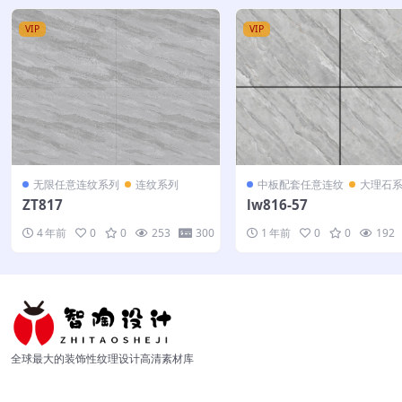
VIP
VIP
无限任意连纹系列
连纹系列
中板配套任意连纹
大理石
ZT817
lw816-57
4 年前
0
0
253
300
1 年前
0
0
192
全球最大的装饰性纹理设计高清素材库