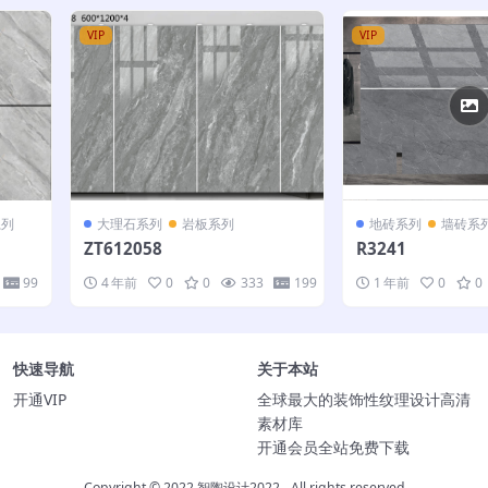
VIP
VIP
系列
大理石系列
岩板系列
地砖系列
墙砖系
ZT612058
R3241
99
4 年前
0
0
333
199
1 年前
0
0
快速导航
关于本站
开通VIP
全球最大的装饰性纹理设计高清
素材库
开通会员全站免费下载
Copyright © 2022
智陶设计2022
- All rights reserved