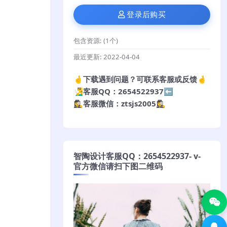
登录后购买
包含资源:
(1个)
最近更新:
2022-04-04
🤞下载遇到问题？可联系客服或反馈🤞
🧏‍♂️客服QQ：2654522937⬅️
🕵️‍♀️客服微信：ztsjs2005🕵️‍♀️
智陶设计客服QQ：2654522937- v-
官方微信请扫下图二维码