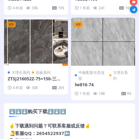
4 年前
396
199
1 年前
241
199
VIP
VIP
大理石系列
岩板系列
中板配套任意连
大理石系
ZTSJ216052Z-75×150-三个
纹
列
面
lw816-74
4 年前
308
269
1 年前
188
99
⬇️⬇️⬇️购买下载⬇️⬇️⬇️
🤞下载遇到问题？可联系客服或反馈🤞
🧏‍♂️客服QQ：2654522937⬅️