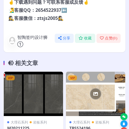
🤞下载遇到问题？可联系客服或反馈🤞
🧏‍♂️客服QQ：2654522937⬅️
🕵️‍♀️客服微信：ztsjs2005🕵️‍♀️
智陶签约设计狮
分享
收藏
点赞(
0
)
①
相关文章
VIP
VIP
大理石系列
岩板系列
大理石系列
岩板系列
M20211225
TBSS24196