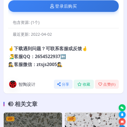
登录后购买
包含资源:
(1个)
最近更新:
2022-04-02
🤞下载遇到问题？可联系客服或反馈🤞
🧏‍♂️客服QQ：2654522937⬅️
🕵️‍♀️客服微信：ztsjs2005🕵️‍♀️
智陶设计
分享
收藏
点赞(
0
)
相关文章
VIP
VIP