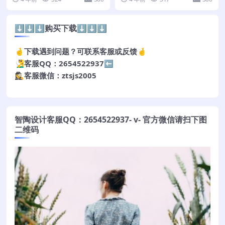
⬇️⬇️⬇️购买下载⬇️⬇️⬇️
🤞下载遇到问题？可联系客服或反馈🤞
🧏‍♂️客服QQ：2654522937⬅️
🕵️‍♀️客服微信：ztsjs2005
智陶设计客服QQ：2654522937- v- 官方微信请扫下图
二维码