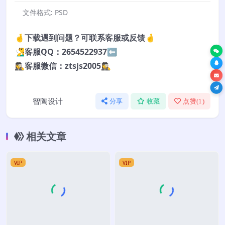
文件格式:
PSD
🤞下载遇到问题？可联系客服或反馈🤞
🧏‍♂️客服QQ：2654522937⬅️
🕵️‍♀️客服微信：ztsjs2005🕵️‍♀️
智陶设计
分享
收藏
点赞(
1
)
相关文章
VIP
VIP