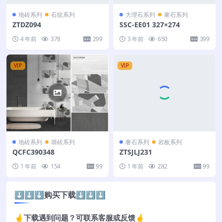
地砖系列
石纹系列
大理石系列
奢石系列
ZTDZ094
SSC-EE01 327×274
4 年前
378
299
3 年前
650
399
VIP
VIP
地砖系列
墙砖系列
奢石系列
岩板系列
QCFC390348
ZTSJLJ231
1 年前
154
99
1 年前
282
99
⬇️⬇️⬇️购买下载⬇️⬇️⬇️
🤞下载遇到问题？可联系客服或反馈🤞