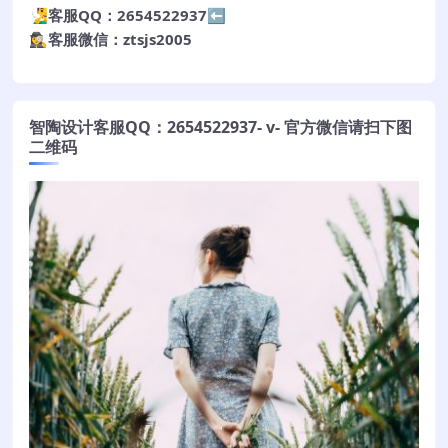
🧏‍♂️客服QQ：2654522937⬅️
🕵️‍♀️客服微信：ztsjs2005
智陶设计客服QQ：2654522937- v- 官方微信请扫下图
二维码