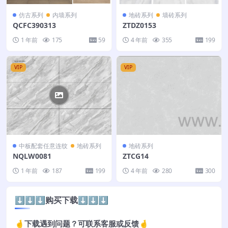
仿古系列
内墙系列
地砖系列
墙砖系列
QCFC390313
ZTDZ0153
1 年前
175
59
4 年前
355
199
VIP
VIP
中板配套任意连纹
地砖系列
地砖系列
NQLW0081
ZTCG14
1 年前
187
199
4 年前
280
300
⬇️⬇️⬇️购买下载⬇️⬇️⬇️
🤞下载遇到问题？可联系客服或反馈🤞