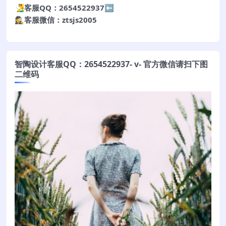
🧏‍♂️客服QQ：2654522937⬅️
🕵️‍♀️客服微信：ztsjs2005
智陶设计客服QQ：2654522937- v- 官方微信请扫下图
二维码