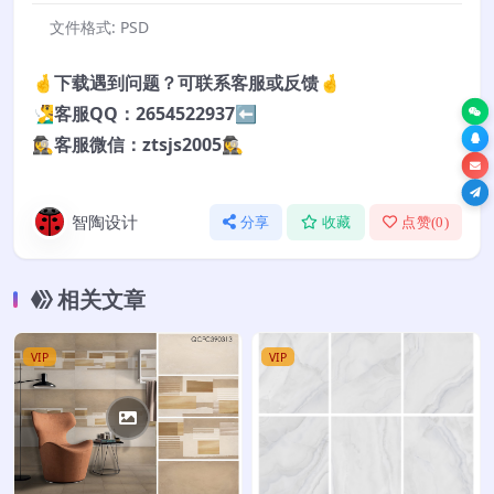
文件格式:
PSD
🤞下载遇到问题？可联系客服或反馈🤞
🧏‍♂️客服QQ：2654522937⬅️
🕵️‍♀️客服微信：ztsjs2005🕵️‍♀️
智陶设计
分享
收藏
点赞(
0
)
相关文章
VIP
VIP