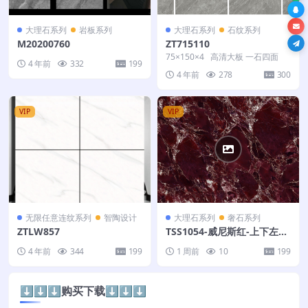
大理石系列
岩板系列
大理石系列
石纹系列
M20200760
ZT715110
75×150×4 高清大板 一石四面
4 年前
332
199
4 年前
278
300
VIP
VIP
无限任意连纹系列
智陶设计
大理石系列
奢石系列
ZTLW857
TSS1054-威尼斯红-上下左右
连纹-126X320
4 年前
344
199
1 周前
10
199
⬇️⬇️⬇️购买下载⬇️⬇️⬇️