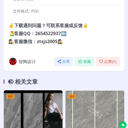
文件格式:
PSD
🤞下载遇到问题？可联系客服或反馈🤞
🧏‍♂️客服QQ：2654522937⬅️
🕵️‍♀️客服微信：ztsjs2005🕵️‍♀️
智陶设计
分享
收藏
点赞(
0
)
相关文章
VIP
VIP