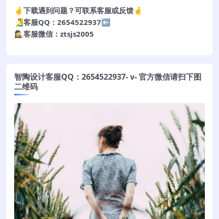
🤞下载遇到问题？可联系客服或反馈🤞
🧏‍♂️客服QQ：2654522937⬅️
🕵️‍♀️客服微信：ztsjs2005
智陶设计客服QQ：2654522937- v- 官方微信请扫下图
二维码