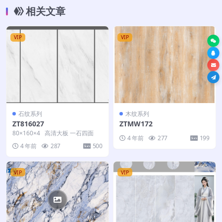
相关文章
VIP
VIP
石纹系列
木纹系列
ZT816027
ZTMW172
80×160×4 高清大板 一石四面
4 年前
277
199
4 年前
287
500
VIP
VIP