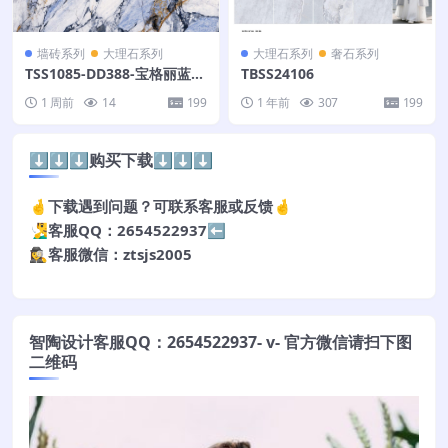
墙砖系列
大理石系列
大理石系列
奢石系列
TSS1085-DD388-宝格丽蓝-4
TBSS24106
00X200-多
1 周前
14
199
1 年前
307
199
⬇️⬇️⬇️购买下载⬇️⬇️⬇️
🤞下载遇到问题？可联系客服或反馈🤞
🧏‍♂️客服QQ：2654522937⬅️
🕵️‍♀️客服微信：ztsjs2005
智陶设计客服QQ：2654522937- v- 官方微信请扫下图
二维码