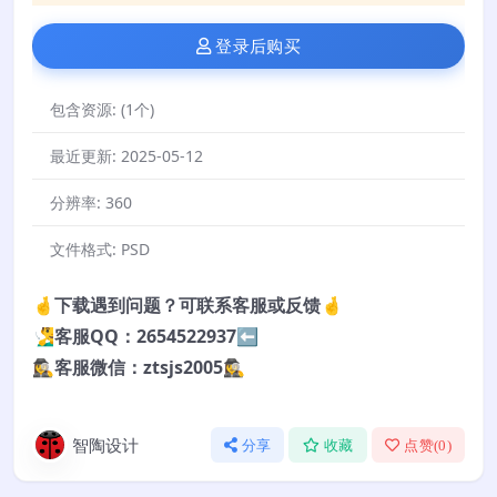
登录后购买
包含资源:
(1个)
最近更新:
2025-05-12
分辨率:
360
文件格式:
PSD
🤞下载遇到问题？可联系客服或反馈🤞
🧏‍♂️客服QQ：2654522937⬅️
🕵️‍♀️客服微信：ztsjs2005🕵️‍♀️
智陶设计
分享
收藏
点赞(
0
)