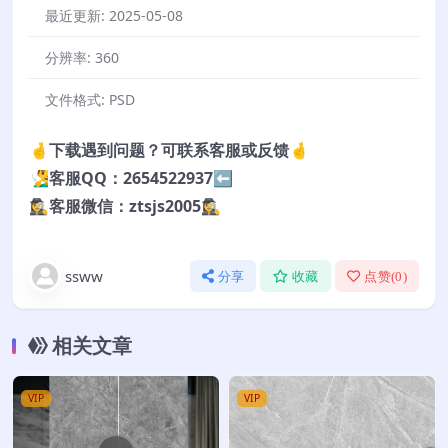
最近更新:
2025-05-08
分辨率:
360
文件格式:
PSD
🤞下载遇到问题？可联系客服或反馈🤞
🧏‍♂️客服QQ：2654522937⬅️
🕵️‍♀️客服微信：ztsjs2005🕵️‍♀️
ssww
分享
收藏
点赞(
0
)
相关文章
VIP
VIP