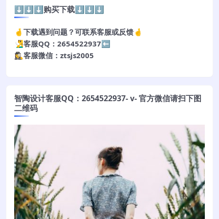
⬇️⬇️⬇️购买下载⬇️⬇️⬇️
🤞下载遇到问题？可联系客服或反馈🤞
🧏‍♂️客服QQ：2654522937⬅️
🕵️‍♀️客服微信：ztsjs2005
智陶设计客服QQ：2654522937- v- 官方微信请扫下图
二维码