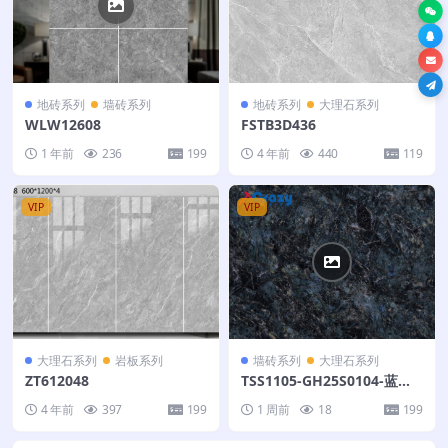
地砖系列
墙砖系列
地砖系列
大理石系列
WLW12608
FSTB3D436
1 年前
236
199
4 年前
440
119
VIP
VIP
大理石系列
岩板系列
墙砖系列
大理石系列
ZT612048
TSS1105-GH25S0104-蓝翡
翠-400X300
4 年前
397
199
1 周前
18
199