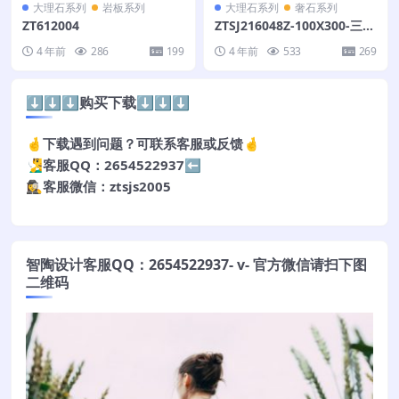
大理石系列
岩板系列
大理石系列
奢石系列
ZT612004
ZTSJ216048Z-100X300-三个
面
4 年前
286
199
4 年前
533
269
⬇️⬇️⬇️购买下载⬇️⬇️⬇️
🤞下载遇到问题？可联系客服或反馈🤞
🧏‍♂️客服QQ：2654522937⬅️
🕵️‍♀️客服微信：ztsjs2005
智陶设计客服QQ：2654522937- v- 官方微信请扫下图
二维码