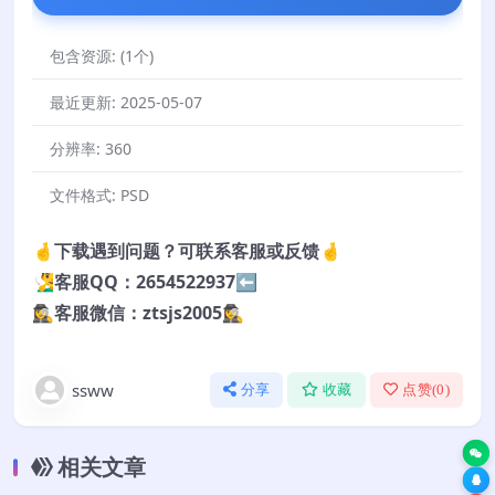
包含资源:
(1个)
最近更新:
2025-05-07
分辨率:
360
文件格式:
PSD
🤞下载遇到问题？可联系客服或反馈🤞
🧏‍♂️客服QQ：2654522937⬅️
🕵️‍♀️客服微信：ztsjs2005🕵️‍♀️
ssww
分享
收藏
点赞(
0
)
相关文章