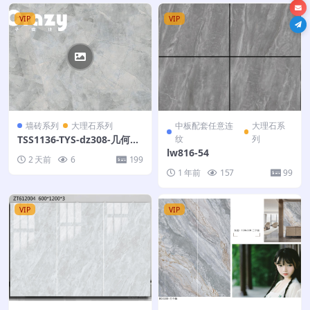
VIP
VIP
墙砖系列
大理石系列
中板配套任意连
大理石系
TSS1136-TYS-dz308-几何
纹
列
灰-100X300-多
lw816-54
2 天前
6
199
1 年前
157
99
VIP
VIP