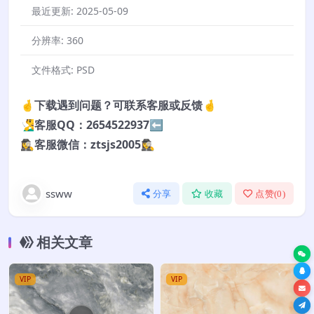
最近更新:
2025-05-09
分辨率:
360
文件格式:
PSD
🤞下载遇到问题？可联系客服或反馈🤞
🧏‍♂️客服QQ：2654522937⬅️
🕵️‍♀️客服微信：ztsjs2005🕵️‍♀️
ssww
分享
收藏
点赞(
0
)
相关文章
VIP
VIP