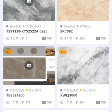
墙砖系列
大理石系列
地砖系列
智陶设计
TSS1138-XYS25224_022516
SRC082
5343-浩瀚海澜-130X208
3 天前
5
199
4 年前
296
199
VIP
VIP
大理石系列
奢石系列
大理石系列
奢石系列
TBSS24200
XWLJ1060
1 年前
171
199
1 年前
307
199