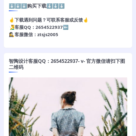
⬇️⬇️⬇️购买下载⬇️⬇️⬇️
🤞下载遇到问题？可联系客服或反馈🤞
🧏‍♂️客服QQ：2654522937⬅️
🕵️‍♀️客服微信：ztsjs2005
智陶设计客服QQ：2654522937- v- 官方微信请扫下图
二维码