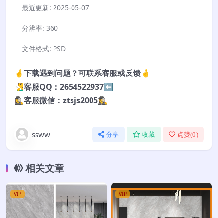
最近更新:
2025-05-07
分辨率:
360
文件格式:
PSD
🤞下载遇到问题？可联系客服或反馈🤞
🧏‍♂️客服QQ：2654522937⬅️
🕵️‍♀️客服微信：ztsjs2005🕵️‍♀️
ssww
分享
收藏
点赞(
0
)
相关文章
VIP
VIP