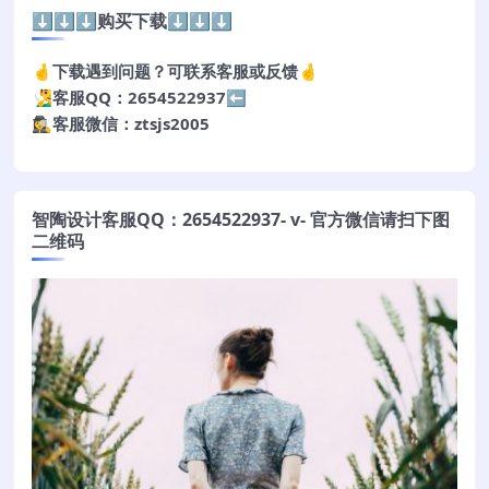
⬇️⬇️⬇️购买下载⬇️⬇️⬇️
🤞下载遇到问题？可联系客服或反馈🤞
🧏‍♂️客服QQ：2654522937⬅️
🕵️‍♀️客服微信：ztsjs2005
智陶设计客服QQ：2654522937- v- 官方微信请扫下图
二维码