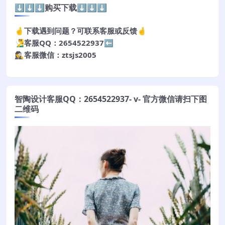
⬇️⬇️⬇️购买下载⬇️⬇️⬇️
🤞下载遇到问题？可联系客服或反馈🤞
🧏‍♂️客服QQ：2654522937⬅️
🕵️‍♀️客服微信：ztsjs2005
智陶设计客服QQ：2654522937- v- 官方微信请扫下图
二维码