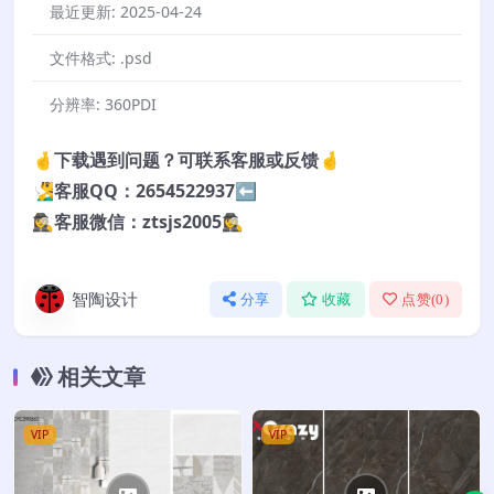
最近更新:
2025-04-24
文件格式:
.psd
分辨率:
360PDI
🤞下载遇到问题？可联系客服或反馈🤞
🧏‍♂️客服QQ：2654522937⬅️
🕵️‍♀️客服微信：ztsjs2005🕵️‍♀️
智陶设计
分享
收藏
点赞(
0
)
相关文章
VIP
VIP