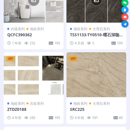
内墙系列
地砖系列
墙砖系列
大理石系列
QCFC390362
TSS1133-TY0510-曜石深咖-
225X150
1 年前
252
199
4 天前
5
199
VIP
VIP
地砖系列
石纹系列
地砖系列
大理石系列
ZTDZ0188
SRC225
4 年前
283
199
4 年前
591
49