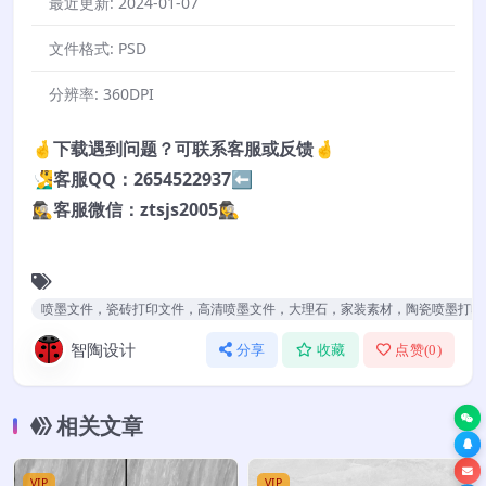
最近更新:
2024-01-07
文件格式:
PSD
分辨率:
360DPI
🤞下载遇到问题？可联系客服或反馈🤞
🧏‍♂️客服QQ：2654522937⬅️
🕵️‍♀️客服微信：ztsjs2005🕵️‍♀️
喷墨文件，瓷砖打印文件，高清喷墨文件，大理石，家装素材，陶瓷喷墨打印
智陶设计
分享
收藏
点赞(
0
)
相关文章
VIP
VIP