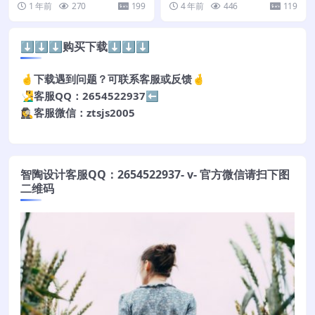
1 年前
270
199
4 年前
446
119
⬇️⬇️⬇️购买下载⬇️⬇️⬇️
🤞下载遇到问题？可联系客服或反馈🤞
🧏‍♂️客服QQ：2654522937⬅️
🕵️‍♀️客服微信：ztsjs2005
智陶设计客服QQ：2654522937- v- 官方微信请扫下图
二维码