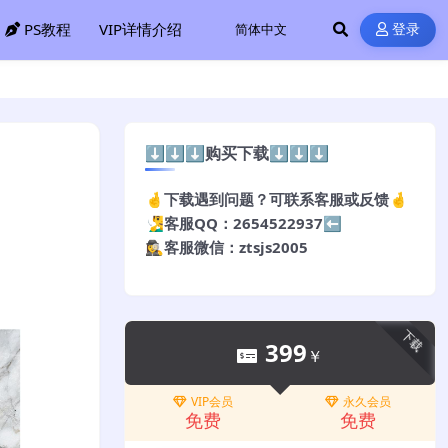
PS教程
VIP详情介绍
登录
⬇️⬇️⬇️购买下载⬇️⬇️⬇️
🤞下载遇到问题？可联系客服或反馈🤞
🧏‍♂️客服QQ：2654522937⬅️
🕵️‍♀️客服微信：ztsjs2005
下载
399
￥
VIP会员
永久会员
免费
免费