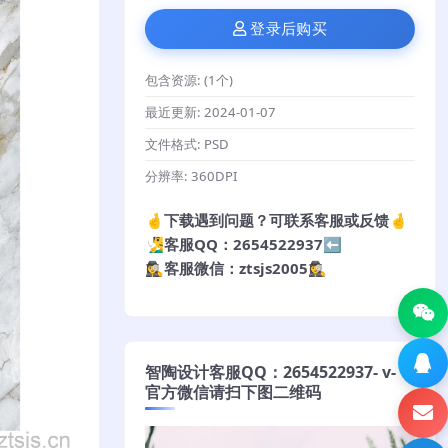
登录后购买
包含资源:
(1个)
最近更新:
2024-01-07
文件格式:
PSD
分辨率:
360DPI
🤞下载遇到问题？可联系客服或反馈🤞
🧏‍♂️客服QQ：2654522937⬅️
🕵️‍♀️客服微信：ztsjs2005🕵️‍♀️
智陶设计客服QQ：2654522937- v-
官方微信请扫下图二维码